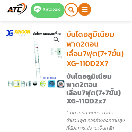
Skip
@atoolsc
to
content
บันไดอลูมิเนียม
พาด2ตอน
เลื่อน7ฟุต(7+7ขั้น)
XG-110D2X7
บันไดอลูมิเนียม
พาด2ตอน
เลื่อน7ฟุต(7+7ขั้น)
XG-110D2x7
*จำนวนขั้นเหยียบเท่ากับ
จำนวนฟุต ควรอ้างอิงความสูง
ที่ต้องการใช้งานเป็นหลัก