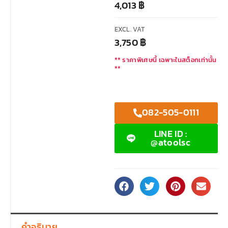
4,013
฿
EXCL. VAT
3,750
฿
** ราคาพิเศษนี้ เฉพาะในสต็อกเท่านั้น
**
082-505-0111
LINE ID :
@atoolsc
คำอธิบาย