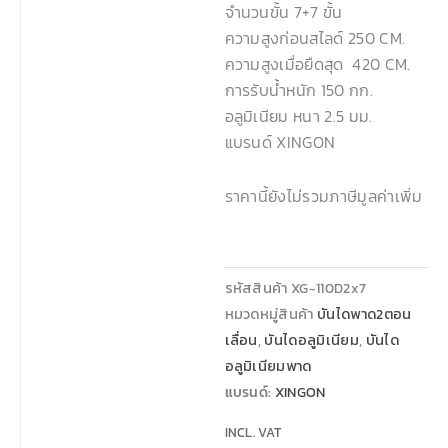
จำนวนขั้น 7+7 ขั้น
ความสูงก่อนสไลด์ 250 CM.
ความสูงเมื่อยืดสุด 420 CM.
การรับน้ำหนัก 150 กก.
อลูมิเนียม หนา 2.5 มม.
แบรนด์ XINGON
ราคานี้ยังไม่รวมภาษีมูลค่าเพิ่ม
รหัสสินค้า
XG-110D2x7
หมวดหมู่สินค้า
บันไดพาด2ตอน
เลื่อน
,
บันไดอลูมิเนียม
,
บันได
อลูมิเนียมพาด
แบรนด์:
XINGON
INCL. VAT