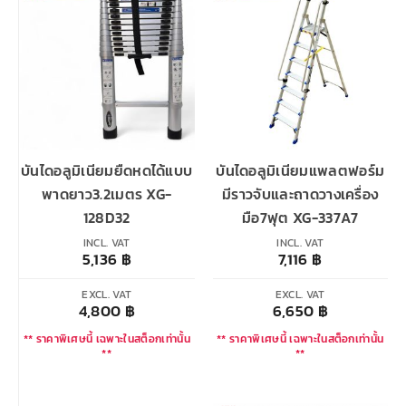
บันไดอลูมิเนียมยืดหดได้แบบ
บันไดอลูมิเนียมแพลตฟอร์ม
พาดยาว3.2เมตร XG-
มีราวจับและถาดวางเครื่อง
128D32
มือ7ฟุต XG-337A7
INCL. VAT
INCL. VAT
5,136
฿
7,116
฿
EXCL. VAT
EXCL. VAT
4,800
฿
6,650
฿
** ราคาพิเศษนี้ เฉพาะในสต็อกเท่านั้น
** ราคาพิเศษนี้ เฉพาะในสต็อกเท่านั้น
**
**