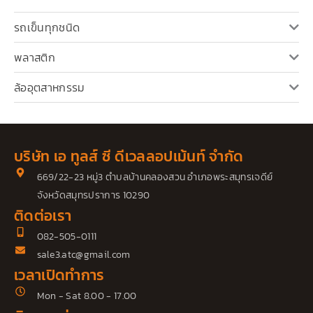
รถเข็นทุกชนิด
พลาสติก
ล้ออุตสาหกรรม
บริษัท เอ ทูลส์ ซี ดีเวลลอปเม้นท์ จำกัด
669/22-23 หมู่3 ตำบลบ้านคลองสวน อำเภอพระสมุทรเจดีย์
จังหวัดสมุทรปราการ 10290
ติดต่อเรา
082-505-0111
sale3.atc@gmail.com
เวลาเปิดทำการ
Mon - Sat 8.00 - 17.00