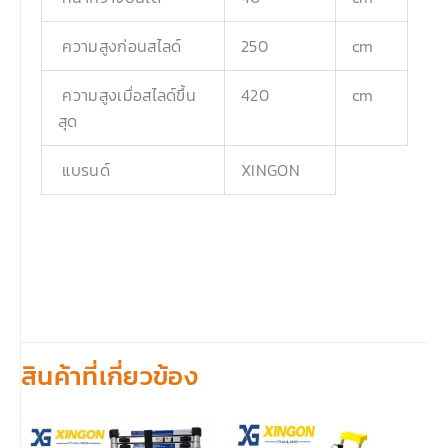
ความสูงก่อนสไลด์
250
cm
ความสูงเมื่อสไลด์ขึ้น
420
cm
สุด
แบรนด์
XINGON
สินค้าที่เกี่ยวข้อง