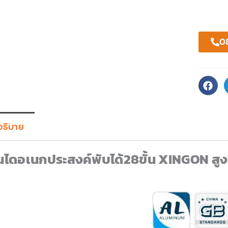
0
อธิบาย
ันไดอเนกประสงค์พับได้28ขั้น XINGON 