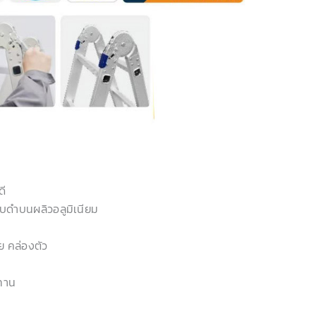
ดี
บดำบนผลิวอลูมิเนียม
ย คล่องตัว
ทาน