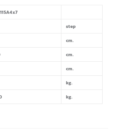
115A4x7
step
cm.
0
cm.
cm.
kg.
10
kg.