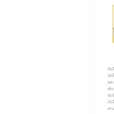
บัน
บัน
และ
พับ
บัน
ตัว
ยาง