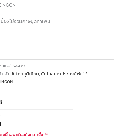
 XINGON
ี้ยังไม่รวมภาษีมูลค่าเพิ่ม
้า
XG-115A4x7
ินค้า
บันไดอลูมิเนียม
,
บันไดอเนกประสงค์พับได้
XINGON
฿
T
฿
ศษนี้ เฉพาะในสต็อกเท่านั้น **