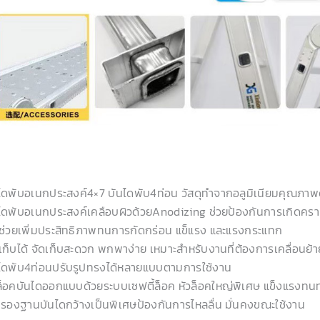
ไดพับอเนกประสงค์4×7 บันไดพับ4ท่อน วัสดุทำจากอลูมิเนียมคุณภาพ
ไดพับอเนกประสงค์เคลือบผิวด้วยAnodizing ช่วยป้องกันการเกิดครา
ช่วยเพิ่มประสิทธิภาพทนการกัดกร่อน แข็แรง และแรงกระแทก
เก็บได้ จัดเก็บสะดวก พกพาง่าย เหมาะสำหรับงานที่ต้องการเคลื่อนย้า
ไดพับ4ท่อนปรับรูปทรงได้หลายแบบตามการใช้งาน
ล็อคบันไดออกแบบด้วยระบบเซฟตี้ล็อค หัวล็อคใหญ่พิเศษ แข็งแรงทน
รองฐานบันไดกว้างเป็นพิเศษป้องกันการไหลลื่น มั่นคงขณะใช้งาน