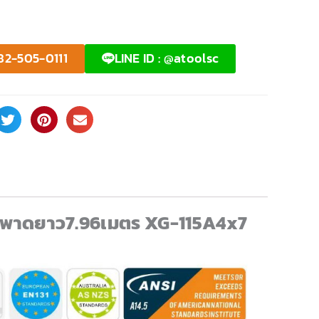
82-505-0111
LINE ID : @atoolsc
สูงพาดยาว7.96เมตร XG-115A4x7