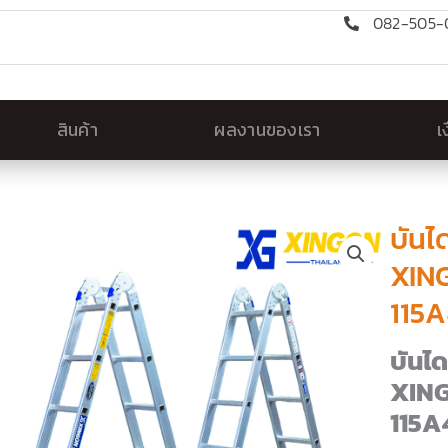
082-505-0
สินค้า
ผลงานของเรา
เ
บันไ
XIN
115
บันไ
XING
115A