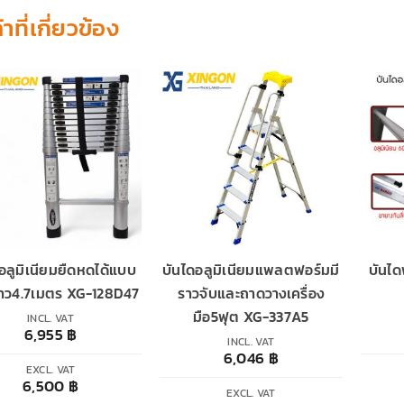
้าที่เกี่ยวข้อง
อลูมิเนียมยืดหดได้แบบ
บันไดอลูมิเนียมแพลตฟอร์มมี
บันไ
าว4.7เมตร XG-128D47
ราวจับและถาดวางเครื่อง
มือ5ฟุต XG-337A5
INCL. VAT
6,955
฿
INCL. VAT
6,046
฿
EXCL. VAT
6,500
฿
EXCL. VAT