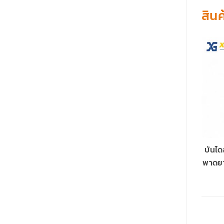
สินค
บันได
พาดย