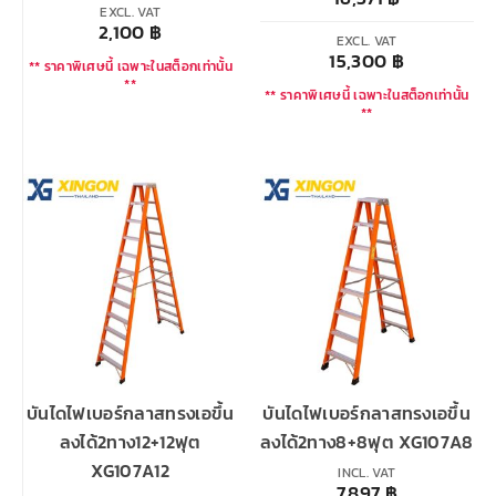
EXCL. VAT
2,100
฿
EXCL. VAT
15,300
฿
** ราคาพิเศษนี้ เฉพาะในสต็อกเท่านั้น
**
** ราคาพิเศษนี้ เฉพาะในสต็อกเท่านั้น
**
บันไดไฟเบอร์กลาสทรงเอขึ้น
บันไดไฟเบอร์กลาสทรงเอขึ้น
ลงได้2ทาง12+12ฟุต
ลงได้2ทาง8+8ฟุต XG107A8
XG107A12
INCL. VAT
7,897
฿