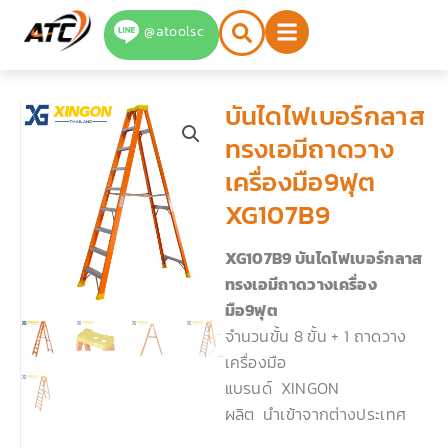
Skip
@atoolsc
to
content
บันไดไฟเบอร์กลาส
ทรงเอมีถาดวาง
เครื่องมือ9ฟุต
XG107B9
XG107B9 บันไดไฟเบอร์กลาส
ทรงเอมีถาดวางเครื่อง
มือ9ฟุต
จำนวนขั้น 8 ขั้น + 1 ถาดวาง
เครื่องมือ
แบรนด์ XINGON
ผลิต นำเข้าจากต่างประเทศ