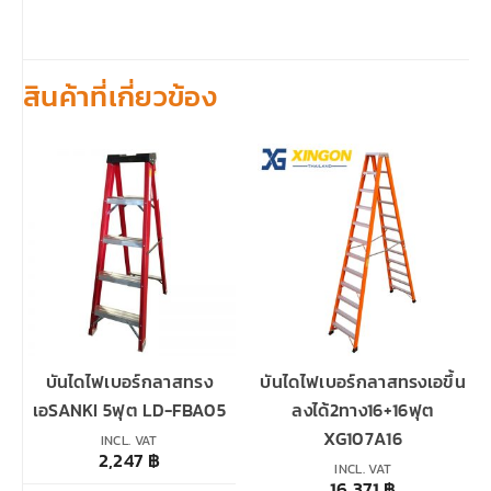
สินค้าที่เกี่ยวข้อง
บันไดไฟเบอร์กลาสทรง
บันไดไฟเบอร์กลาสทรงเอขึ้น
เอSANKI 5ฟุต LD-FBA05
ลงได้2ทาง16+16ฟุต
XG107A16
INCL. VAT
2,247
฿
INCL. VAT
16,371
฿