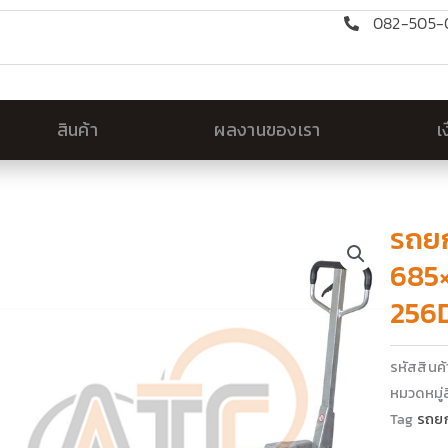
082-505-0
สินค้า
ผลงานของเรา
เ
รถยก
685×
256
รหัสสินค
หมวดหมู่ส
Tag
รถย