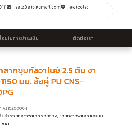
111
sale3.atc@gmail.com
@atoolsc
งื่อนไขการชำระเงิน
ติดต่อเรา
ลากชุบกัลวาไนซ์ 2.5 ตัน งา
1150 มม. ล้อคู่ PU CNS-
DPG
้า
A210200004
ินค้า
รถยกลากพาเลท รถยกสูง
,
รถยกลากพาเลทJUMBO
กลาก