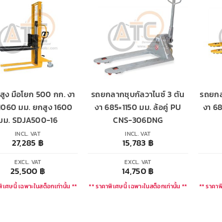
ูง มือโยก 500 กก. งา
รถยกลากชุบกัลวาไนซ์ 3 ตัน
รถยกล
1060 มม. ยกสูง 1600
งา 685×1150 มม. ล้อคู่ PU
งา 68
มม. SDJA500-16
CNS-306DNG
INCL. VAT
INCL. VAT
27,285
฿
15,783
฿
EXCL. VAT
EXCL. VAT
25,500
฿
14,750
฿
ิเศษนี้ เฉพาะในสต็อกเท่านั้น **
** ราคาพิเศษนี้ เฉพาะในสต็อกเท่านั้น **
** ราคาพิ