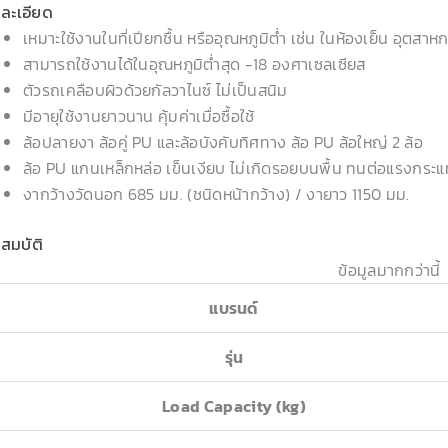
ละเอียด
เหมาะใช้งานในที่เปียกชื้น หรืออุณหภูมิต่ำ เช่น ในห้องเย็น อุตสา
สามารถใช้งานได้ในอุณหภูมิต่ำสุด -18 องศาเซลเซียส
ตัวรถเคลือบผิวด้วยกัลวาไนซ์ ไม่เป็นสนิม
มีอายุใช้งานยาวนาน คุ้มค่าเมื่อซื้อใช้
ล้อปลายงา ล้อคู่ PU และล้อบังคับทิศทาง ล้อ PU ล้อใหญ่ 2 ล้อ
ล้อ PU แกนเหล็กหล่อ เข็นเงียบ ไม่เกิดรอยบนพื้น ทนต่อแรงกระแ
งากว้างวัดนอก 685 มม. (ชนิดหน้ากว้าง) / งายาว 1150 มม.
สมบัติ
ข้อมูลมากกว่านี้
แบรนด์
รุ่น
Load Capacity (kg)