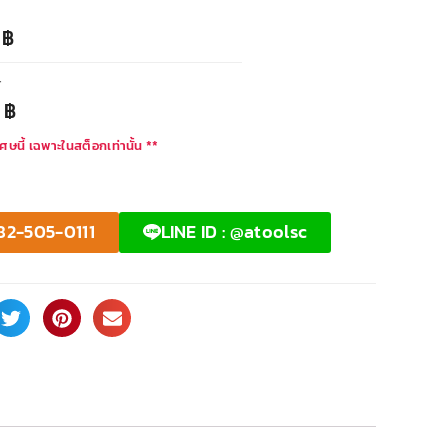
0
฿
T
0
฿
ศษนี้ เฉพาะในสต็อกเท่านั้น **
82-505-0111
LINE ID : @atoolsc