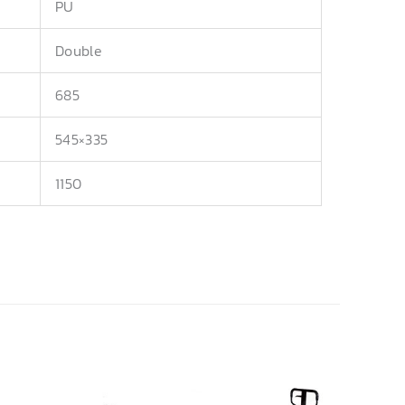
PU
Double
685
545×335
1150