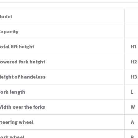
Model
Capacity
otal lift height
H1
Lowered fork height
H2
Height of handeless
H3
Fork length
L
idth over the forks
W
Steering wheel
A
Fork wheel
B