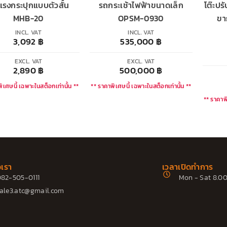
แรงกระปุกแบบตัวสั้น
รถกระเช้าไฟฟ้าขนาดเล็ก
โต๊ะปร
MHB-20
OPSM-0930
ขา
INCL. VAT
INCL. VAT
3,092
฿
535,000
฿
EXCL. VAT
EXCL. VAT
2,890
฿
500,000
฿
ิเศษนี้ เฉพาะในสต็อกเท่านั้น **
** ราคาพิเศษนี้ เฉพาะในสต็อกเท่านั้น **
** ราคาพิ
อเรา
เวลาเปิดทำการ
82-505-0111
Mon - Sat 8.00
ale3.atc@gmail.com