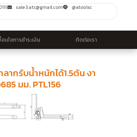
111
sale3.atc@gmail.com
@atoolsc
งื่อนไขการชำระเงิน
ติดต่อเรา
ลากรับน้ำหนักได้1.5ตัน งา
ง685 มม. PTL156