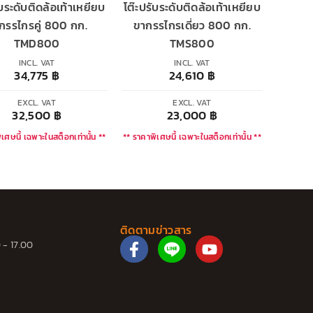
ับระดับติดล้อเท้าเหยียบ
โต๊ะปรับระดับติดล้อเท้าเหยียบ
กรรไกรคู่ 800 กก.
ขากรรไกรเดี่ยว 800 กก.
TMD800
TMS800
INCL. VAT
INCL. VAT
34,775
฿
24,610
฿
EXCL. VAT
EXCL. VAT
32,500
฿
23,000
฿
เศษนี้ เฉพาะในสต็อกเท่านั้น **
** ราคาพิเศษนี้ เฉพาะในสต็อกเท่านั้น **
ติดตามข่าวสาร
F
Y
 - 17.00
a
o
c
u
e
t
b
u