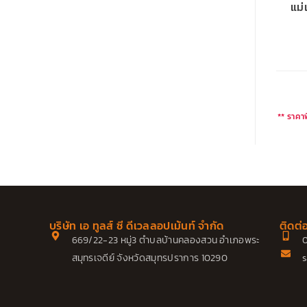
แม่
** ราคาพ
บริษัท เอ ทูลส์ ซี ดีเวลลอปเม้นท์ จำกัด
ติดต่
669/22-23 หมู่3 ตำบลบ้านคลองสวน อำเภอพระ
0
สมุทรเจดีย์ จังหวัดสมุทรปราการ 10290
s