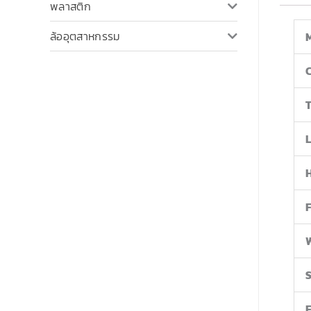
พลาสติก
ล้ออุตสาหกรรม
T
W