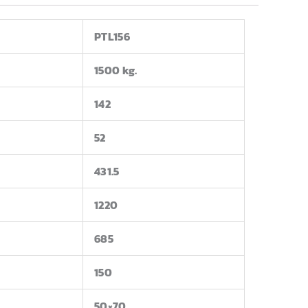
PTL156
1500 kg.
142
52
431.5
1220
685
150
50×70