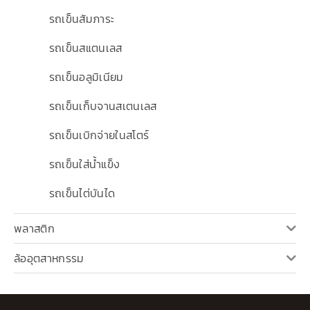
รถเข็นสัมภาระ
รถเข็นสแตนเลส
รถเข็นอลูมิเนียม
รถเข็นเก็บจานสเตนเลส
รถเข็นเบิกจ่ายในสโตร์
รถเข็นใส่น้ำแข็ง
รถเข็นไต่บันได
พลาสติก
ล้ออุตสาหกรรม