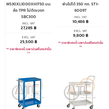
W530XL1000XH1750 มม.
พับไม่ได้ 350 กก. ST1-
ล้อ TPR ไม่ติดเบรก
6009T
SBC300
INCL. VAT
10,486
฿
INCL. VAT
27,285
฿
EXCL. VAT
9,800
฿
EXCL. VAT
25,500
฿
** ราคาพิเศษนี้ เฉพาะในสต็อกเท่านั้น
**
** ราคาพิเศษนี้ เฉพาะในสต็อกเท่านั้น
**