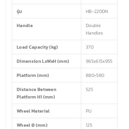
รุ่น
HB-220DN
Handle
Double
Handles
Load Capacity (kg)
370
Dimension LxWxH (mm)
965x615x955
Platform (mm)
880×580
Distance Between
525
Platform H1 (mm)
Wheel Material
PU
Wheel Ø (mm)
125