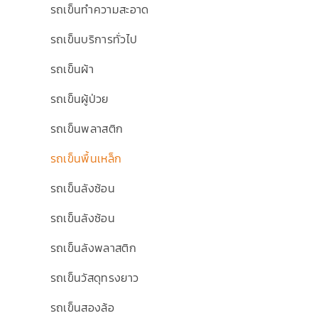
รถเข็นทำความสะอาด
รถเข็นบริการทั่วไป
รถเข็นผ้า
รถเข็นผู้ป่วย
รถเข็นพลาสติก
รถเข็นพื้นเหล็ก
รถเข็นลังซ้อน
รถเข็นลังซ้อน
รถเข็นลังพลาสติก
รถเข็นวัสดุทรงยาว
รถเข็นสองล้อ