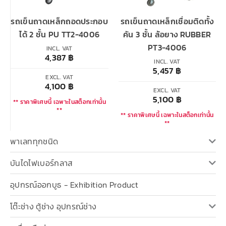
รถเข็นถาดเหล็กถอดประกอบ
รถเข็นถาดเหล็กเชื่อมติดทั้ง
ได้ 2 ชั้น PU TT2-4006
คัน 3 ชั้น ล้อยาง RUBBER
PT3-4006
INCL. VAT
4,387
฿
INCL. VAT
5,457
฿
EXCL. VAT
4,100
฿
EXCL. VAT
5,100
฿
** ราคาพิเศษนี้ เฉพาะในสต็อกเท่านั้น
**
** ราคาพิเศษนี้ เฉพาะในสต็อกเท่านั้น
**
พาเลททุกชนิด
บันไดไฟเบอร์กลาส
อุปกรณ์ออกบูธ - Exhibition Product
โต๊ะช่าง ตู้ช่าง อุปกรณ์ช่าง