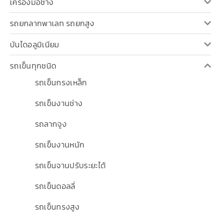
เครื่องมือช่าง
รถยกลากพาเลท รถยกสูง
บันไดอลูมิเนียม
รถเข็นทุกชนิด
รถเข็นกรงเหล็ก
รถเข็นงานช่าง
รถลากจูง
รถเข็นงานหนัก
รถเข็นจานปรับระยะได้
รถเข็นดอลลี่
รถเข็นทรงสูง