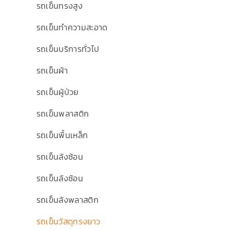
รถเข็นทรงสูง
รถเข็นทำความสะอาด
รถเข็นบริการทั่วไป
รถเข็นผ้า
รถเข็นผู้ป่วย
รถเข็นพลาสติก
รถเข็นพื้นเหล็ก
รถเข็นลังซ้อน
รถเข็นลังซ้อน
รถเข็นลังพลาสติก
รถเข็นวัสดุทรงยาว