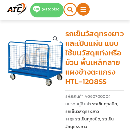
Skip
@atoolsc
to
content
รถเข็นวัสดุทรงยาว
และเป็นแผ่น แบบ
ใช้ขนวัสดุแท่งหรือ
ม้วน พื้นเหล็กลาย
แผงข้างตะแกรง
HTL-1208SS
รหัสสินค้า
A060700004
หมวดหมู่สินค้า
รถเข็นทุกชนิด
,
รถเข็นวัสดุทรงยาว
Tags
รถเข็นทุกชนิด
,
รถเข็น
วัสดุทรงยาว