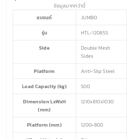
ข้อมูลมากกว่านี้
แบรนด์
JUMBO
รุ่น
HTL-1208SS
Side
Double Mesh
Sides
Platform
Anti-Slip Steel
Load Capacity (kg)
500
Dimension LxWxH
1210x810x1030
(mm)
Platform (mm)
1200×800