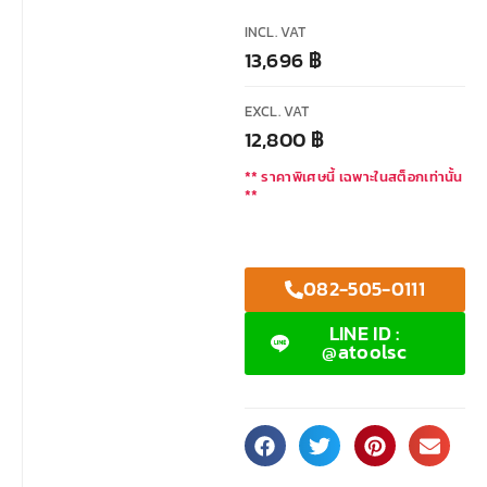
INCL. VAT
13,696
฿
EXCL. VAT
12,800
฿
** ราคาพิเศษนี้ เฉพาะในสต็อกเท่านั้น
**
082-505-0111
LINE ID :
@atoolsc