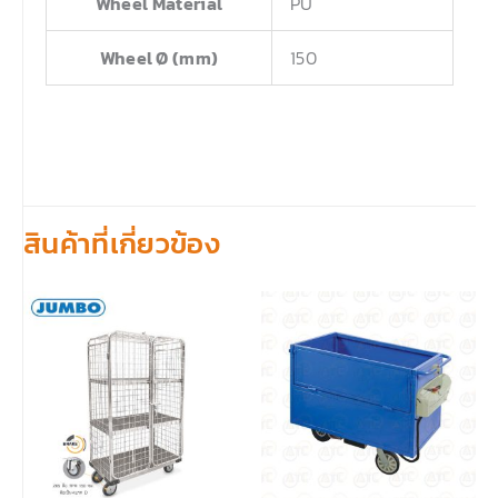
Wheel Material
PU
Wheel Ø (mm)
150
สินค้าที่เกี่ยวข้อง