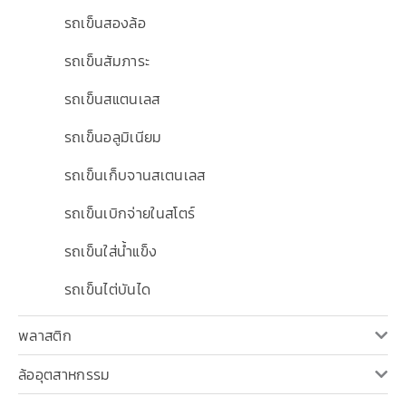
รถเข็นสองล้อ
รถเข็นสัมภาระ
รถเข็นสแตนเลส
รถเข็นอลูมิเนียม
รถเข็นเก็บจานสเตนเลส
รถเข็นเบิกจ่ายในสโตร์
รถเข็นใส่น้ำแข็ง
รถเข็นไต่บันได
พลาสติก
ล้ออุตสาหกรรม