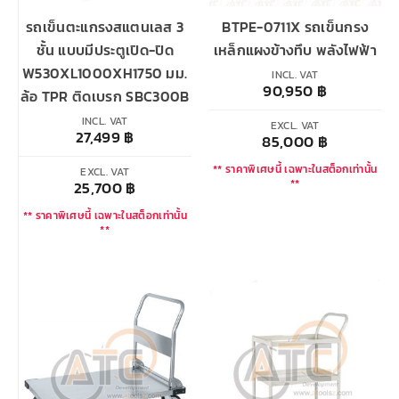
รถเข็นตะแกรงสแตนเลส 3
BTPE-0711X รถเข็นกรง
ชั้น แบบมีประตูเปิด-ปิด
เหล็กแผงข้างทึบ พลังไฟฟ้า
W530XL1000XH1750 มม.
INCL. VAT
90,950
฿
ล้อ TPR ติดเบรก SBC300B
INCL. VAT
EXCL. VAT
27,499
฿
85,000
฿
** ราคาพิเศษนี้ เฉพาะในสต็อกเท่านั้น
EXCL. VAT
**
25,700
฿
** ราคาพิเศษนี้ เฉพาะในสต็อกเท่านั้น
**