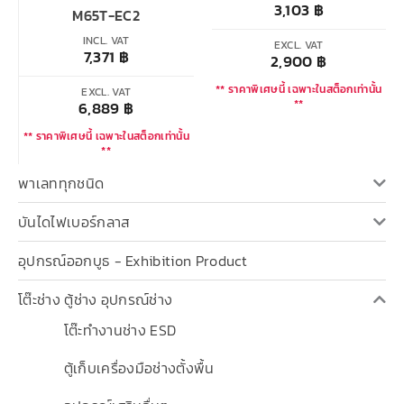
3,103
฿
M65T-EC2
INCL. VAT
EXCL. VAT
7,371
฿
2,900
฿
** ราคาพิเศษนี้ เฉพาะในสต็อกเท่านั้น
EXCL. VAT
**
6,889
฿
** ราคาพิเศษนี้ เฉพาะในสต็อกเท่านั้น
**
พาเลททุกชนิด
บันไดไฟเบอร์กลาส
อุปกรณ์ออกบูธ - Exhibition Product
โต๊ะช่าง ตู้ช่าง อุปกรณ์ช่าง
โต๊ะทำงานช่าง ESD
ตู้เก็บเครื่องมือช่างตั้งพื้น