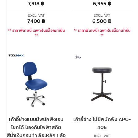
7,918
฿
6,955
฿
EXCL. VAT
EXCL. VAT
7,400
฿
6,500
฿
** ราคาพิเศษนี้ เฉพาะในสต็อกเท่านั้น
** ราคาพิเศษนี้ เฉพาะในสต็อกเท่านั้น
**
**
เก้าอี้ช่างแบบมีพนักพิงเอน
เก้าอี้ช่าง ไม่มีพนักพิง APC-
โยกได้ ป้องกันไฟฟ้าสถิต
406
สีน้ำเงินกรมท่า ล้อเหล็ก 1 ล้อ
INCL. VAT