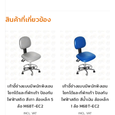
สินค้าที่เกี่ยวข้อง
เก้าอี้ช่างแบบมีพนักพิงเอน
เก้าอี้ช่างแบบมีพนักพิงเอน
โยกได้และที่พักเท้า ป้องกัน
โยกได้และที่พักเท้า ป้องกัน
ไฟฟ้าสถิต สีเทา ล้อเหล็ก 5
ไฟฟ้าสถิต สีน้ำเงิน ล้อเหล็ก
ล้อ M68T-EC2
1 ล้อ M68T-EC2
INCL. VAT
INCL. VAT