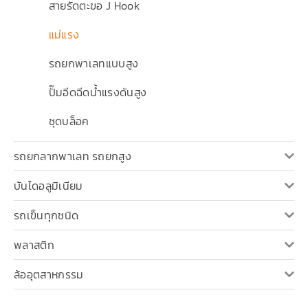
สายรัดตะขอ J Hook
แม่แรง
รถยกพาเลทแบบสูง
ปั๊มอีดฉีดน้ำแรงดันสูง
ชุดบล็อค
รถยกลากพาเลท รถยกสูง
บันไดอลูมิเนียม
รถเข็นทุกชนิด
พลาสติก
ล้ออุตสาหกรรม