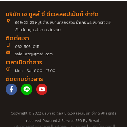
บริษัท เอ ทูลส์ ซี ดีเวลลอปเม้นท์ จำกัด
669/22-23 หมู่3 ตำบลบ้านคลองสวน อำเภอพระสมุทรเจดีย์
จังหวัดสมุทรปราการ 10290
ติดต่อเรา
082-505-0111
sale3.atc@gmail.com
เวลาเปิดทำการ
Mon - Sat 8.00 - 17.00
ติดตามข่าวสาร
F
Y
a
o
c
u
e
t
b
u
Copyright © 2022 บริษัท เอ ทูลส์ ซี ดีเวลลอปเม้นท์ จำกัด All rights
o
b
reserved. Powered &
Service SEO
By
Bizsoft
o
e
บันไดติดล้อไฟเบอร์กลาส
||
บันไดอลูมิเนียมติดล้อ
||
บันไดเข็นติดล้อ
||