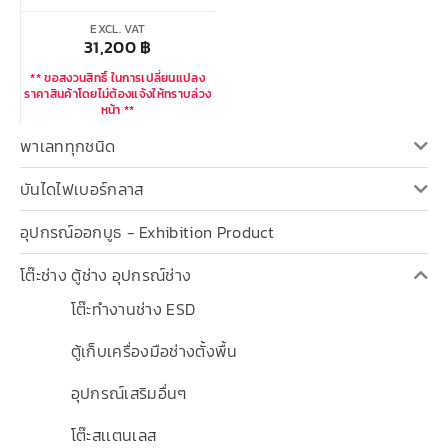
EXCL. VAT
31,200
฿
** ขอสงวนสิทธิ์ ในการเปลี่ยนแปลง
ราคาสินค้าโดยไม่ต้องแจ้งให้ทราบล่วง
หน้า **
พาเลททุกชนิด
บันไดไฟเบอร์กลาส
อุปกรณ์ออกบูธ - Exhibition Product
โต๊ะช่าง ตู้ช่าง อุปกรณ์ช่าง
โต๊ะทำงานช่าง ESD
ตู้เก็บเครื่องมือช่างตั้งพื้น
อุปกรณ์เสริมอื่นๆ
โต๊ะสเเตนเลส