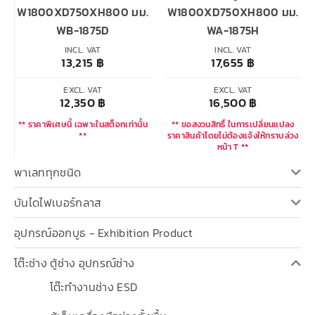
W1800XD750XH800 มม.
W1800XD750XH800 มม.
WB-1875D
WA-1875H
INCL. VAT
INCL. VAT
13,215
฿
17,655
฿
EXCL. VAT
EXCL. VAT
12,350
฿
16,500
฿
** ราคาพิเศษนี้ เฉพาะในสต็อกเท่านั้น
** ขอสงวนสิทธิ์ ในการเปลี่ยนแปลง
**
ราคาสินค้าโดยไม่ต้องแจ้งให้ทราบล่วง
หน้า T **
พาเลททุกชนิด
บันไดไฟเบอร์กลาส
อุปกรณ์ออกบูธ - Exhibition Product
โต๊ะช่าง ตู้ช่าง อุปกรณ์ช่าง
โต๊ะทำงานช่าง ESD