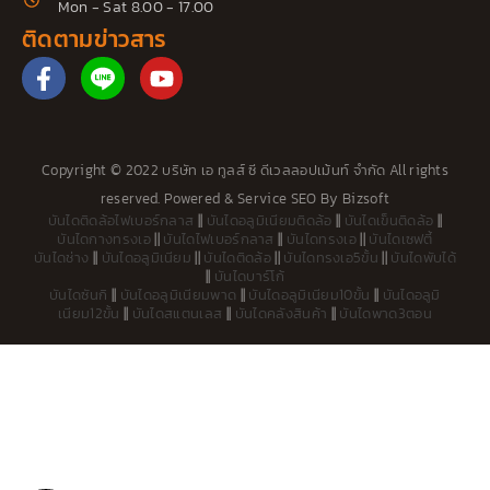
Mon - Sat 8.00 - 17.00
ติดตามข่าวสาร
F
Y
a
o
c
u
e
t
b
u
Copyright © 2022 บริษัท เอ ทูลส์ ซี ดีเวลลอปเม้นท์ จำกัด All rights
o
b
reserved. Powered &
Service SEO
By
Bizsoft
o
e
บันไดติดล้อไฟเบอร์กลาส
||
บันไดอลูมิเนียมติดล้อ
||
บันไดเข็นติดล้อ
||
k
บันไดกางทรงเอ
||
บันไดไฟเบอร์กลาส
||
บันไดทรงเอ
||
บันไดเซฟตี้
-
บันไดช่าง
||
บันไดอลูมิเนียม
||
บันไดติดล้อ
||
บันไดทรงเอ5ขั้น
||
บันไดพับได้
f
||
บันไดบาร์โก้
บันไดซันกิ
||
บันไดอลูมิเนียมพาด
||
บันไดอลูมิเนียม10ขั้น
||
บันไดอลูมิ
เนียม12ขั้น
||
บันไดสแตนเลส
||
บันไดคลังสินค้า
||
บันไดพาด3ตอน