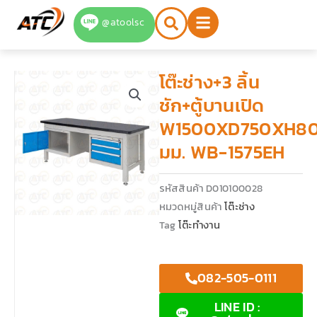
Skip
@atoolsc
to
content
โต๊ะช่าง+3 ลิ้น
ชัก+ตู้บานเปิด
W1500XD750XH8
มม. WB-1575EH
รหัสสินค้า
D010100028
หมวดหมู่สินค้า
โต๊ะช่าง
Tag
โต๊ะทำงาน
082-505-0111
LINE ID :