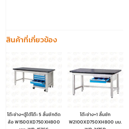
สินค้าที่เกี่ยวข้อง
โต๊ะช่าง+ตู้ใต้โต๊ะ 5 ลิ้นชักติด
โต๊ะช่าง+1 ลิ้นชัก
ล้อ W1500XD750XH800
W2100XD750XH800 มม.