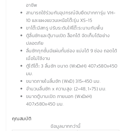
อาชีพ
สามารถใช้ร่วมกับอุปกรณ์จับยึดปากการุ่น VH-
10 และแผงแขวนเหนือโต๊ะรุ่น XS-15
ขาโต๊ะมีสกรู ปรับระดับให้โต๊ะระนาบกับพื้น
ตู้ลิ้นชักและตู้บานเปิด ล็อกได้ จัดเก็บได้อย่าง
ปลอดภัย
ลิ้นชักทุกชั้นมีแผ่นกั้นช่อง แบ่งได้ 9 ช่อง ถอดได้
เมื่อไม่ใช้งาน
ตู้ใต้โต๊ะ 3 ลิ้นชัก ขนาด (WxDxH) 407x580x450
มม.
ขนาดภายในลิ้นชัก (WxD) 315×450 มม.
จำนวนลิ้นชัก x ความสูง: (2×48, 1×75) มม.
ขนาดตู้บานเปิด ภายนอก (WxDxH)
407x580x450 มม.
คุณสมบัติ
ข้อมูลมากกว่านี้