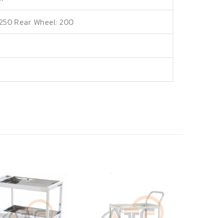
 250 Rear Wheel: 200